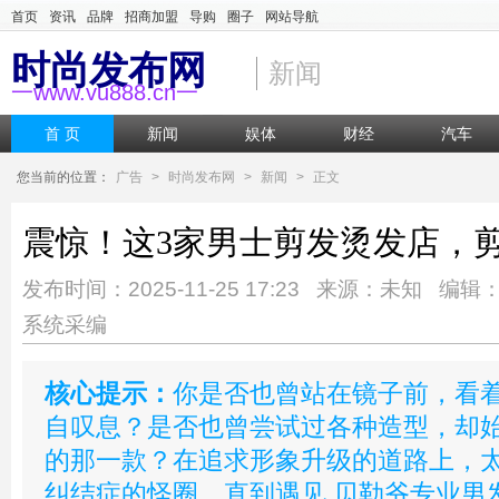
首页
资讯
品牌
招商加盟
导购
圈子
网站导航
时尚发布网
新闻
一www.vu888.cn一
首 页
新闻
娱体
财经
汽车
您当前的位置：
广告
>
时尚发布网
>
新闻
>
正文
震惊！这3家男士剪发烫发店，
发布时间：2025-11-25 17:23 来源：未知 编辑
系统采编
核心提示：
你是否也曾站在镜子前，看
自叹息？是否也曾尝试过各种造型，却
的那一款？在追求形象升级的道路上，
纠结症的怪圈。直到遇见 贝勒爷专业男