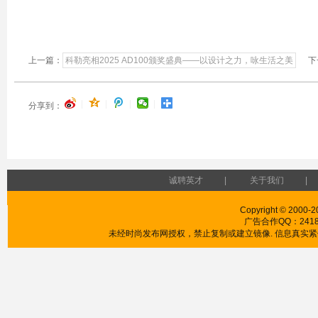
上一篇：
科勒亮相2025 AD100颁奖盛典——以设计之力，咏生活之美
下
|
|
|
|
分享到：
诚聘英才
|
关于我们
|
Copyright © 2000-2
广告合作QQ：241853
未经时尚发布网授权，禁止复制或建立镜像. 信息真实紧供